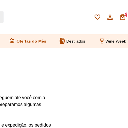
0
Ofertas do Mês
Destilados
Wine Week
cheguem até você com a
, preparamos algumas
 e expedição, os pedidos