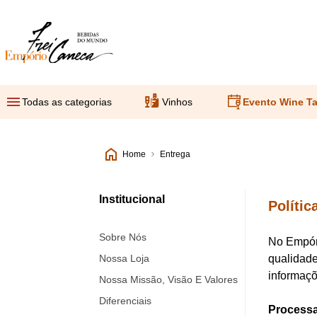
Empório Frei Caneca
Todas as categorias
Vinhos
Evento Wine Ta
Home
Entrega
Institucional
Polític
Sobre Nós
No Empóri
Nossa Loja
qualidade
informaçõ
Nossa Missão, Visão E Valores
Diferenciais
Processa