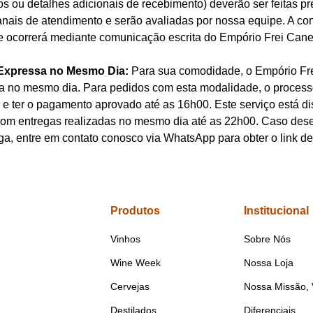
vos ou detalhes adicionais de recebimento) deverão ser feitas p
nais de atendimento e serão avaliadas por nossa equipe. A co
e ocorrerá mediante comunicação escrita do Empório Frei Cane
Expressa no Mesmo Dia:
Para sua comodidade, o Empório Fre
a no mesmo dia. Para pedidos com esta modalidade, o process
o e ter o pagamento aprovado até as 16h00. Este serviço está d
om entregas realizadas no mesmo dia até as 22h00. Caso dese
ga, entre em contato conosco via WhatsApp para obter o link de
Produtos
Institucional
Vinhos
Sobre Nós
Wine Week
Nossa Loja
Cervejas
Nossa Missão, 
Destilados
Diferenciais