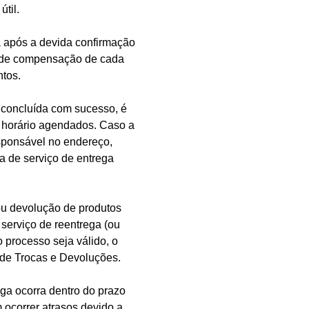
til.
a após a devida confirmação
s de compensação de cada
ntos.
 concluída com sucesso, é
e horário agendados. Caso a
sponsável no endereço,
a de serviço de entrega
ou devolução de produtos
serviço de reentrega (ou
o processo seja válido, o
 de Trocas e Devoluções.
a ocorra dentro do prazo
 ocorrer atrasos devido a