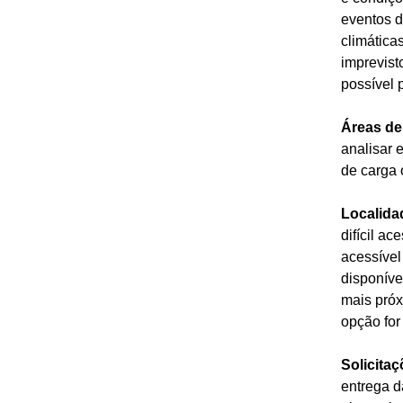
eventos d
climática
imprevist
possível 
Áreas de
analisar 
de carga 
Localidad
difícil a
acessível
disponíve
mais próx
opção for 
Solicita
entrega d