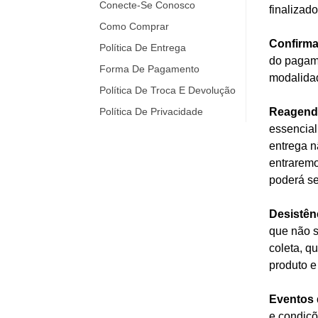
Conecte-Se Conosco
finalizad
Como Comprar
Confirm
Política De Entrega
do pagame
Forma De Pagamento
modalidad
Política De Troca E Devolução
Política De Privacidade
Reagenda
essencial
entrega n
entraremo
poderá se
Desistên
que não s
coleta, q
produto e
Eventos 
e condiçõ