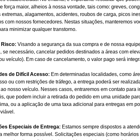
e força maior, alheios à nossa vontade, tais como: greves, co
s extremas, alagamentos, acidentes, roubos de carga, picos i
os com nossos fornecedores. Nestas situações, manteremos vo
para minimizar qualquer transtorno.
 Risco:
Visando a segurança da sua compra e de nossa equipe,
e, se necessário, cancelar pedidos destinados a áreas com elev
ou veículo). Em caso de cancelamento, o valor pago será integ
es de Difícil Acesso:
Em determinadas localidades, como área
cesso ou com restrições de tráfego, a entrega poderá ser realiza
 ao nosso veículo. Nesses casos, entraremos em contato para 
is, que podem incluir a retirada do pedido em uma unidade parc
ima, ou a aplicação de uma taxa adicional para entregas em po
viável.
ções Especiais de Entrega:
Estamos sempre dispostos a atend
a melhor forma possível. Solicitações especiais (como horários 