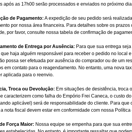
os após as 17h00 serão processados e enviados no próximo dia ú
ação de Pagamento:
A expedição de seu pedido será realizad
nto por nossa área financeira. Para detalhes sobre os prazo
e, por favor, consulte nossa tabela de confirmação de pagame
mento de Entrega por Ausência:
Para que sua entrega seja
 que haja alguém responsável para receber o pedido no local 
ão possa ser efetuada por ausência do comprador ou de um re
s em contato para o reagendamento. No entanto, uma nova tax
r aplicada para o reenvio.
cia, Troca ou Devolução:
Em situações de desistência, troca 
e caracterizem como falha do Empório Frei Caneca, o custo do 
uando aplicável) será de responsabilidade do cliente. Para que 
 a nota fiscal devem estar em conformidade com nossa Política
de Força Maior:
Nossa equipe se empenha para que sua entreg
es estabelecidas. No entanto, é importante ressaltar que podem