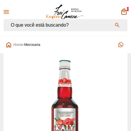
0
Empório Frei Caneca
Home
Mercearia