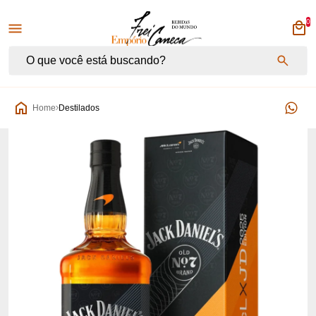
0
Empório Frei Caneca
Home
Destilados