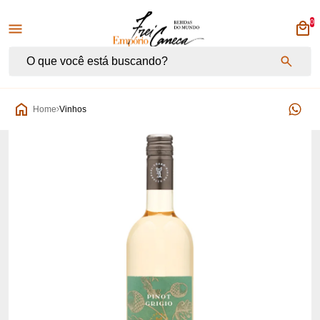
0
Empório Frei Caneca
Home
Vinhos