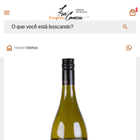
0
Empório Frei Caneca
Home
Vinhos