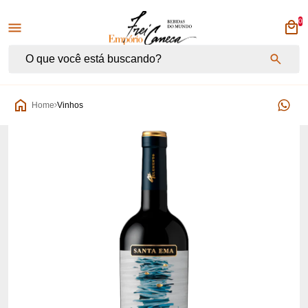
0
Empório Frei Caneca
Home
Vinhos