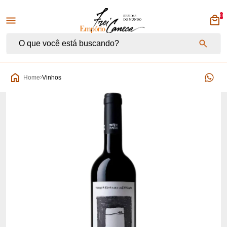
0
Empório Frei Caneca
Home
Vinhos