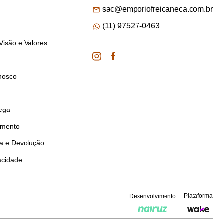
sac@emporiofreicaneca.com.br
(11) 97527-0463
Visão e Valores
nosco
rega
amento
ca e Devolução
vacidade
Plataforma
Desenvolvimento