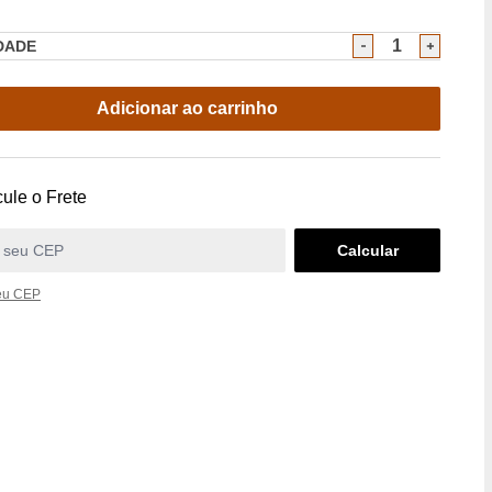
DADE
Adicionar ao carrinho
ule o Frete
eu CEP