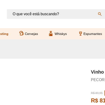
sting
Cervejas
Whiskys
Espumantes
Vinho
PECORI
R$ 89,95
R$ 81