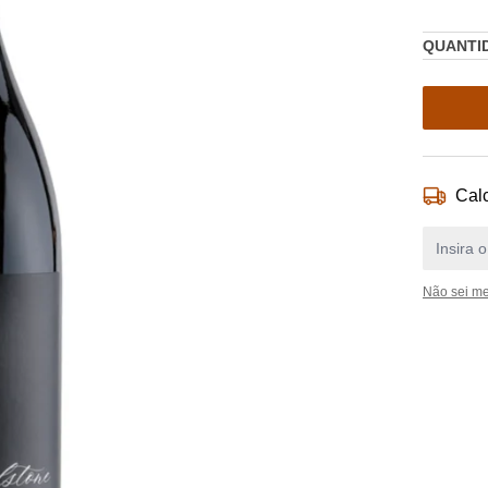
QUANTI
Calc
Não sei m