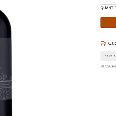
QUANTI
Calc
Não sei m