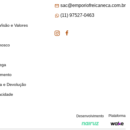
sac@emporiofreicaneca.com.br
(11) 97527-0463
Visão e Valores
nosco
rega
amento
ca e Devolução
vacidade
Plataforma
Desenvolvimento