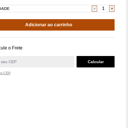
DADE
Adicionar ao carrinho
ule o Frete
eu CEP