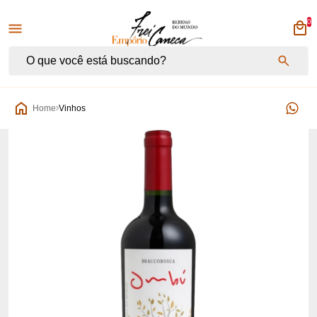
0
Empório Frei Caneca
Home
Vinhos