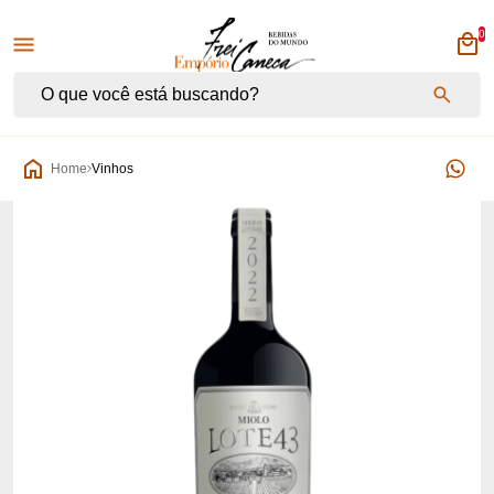
0
Empório Frei Caneca
Home
Vinhos