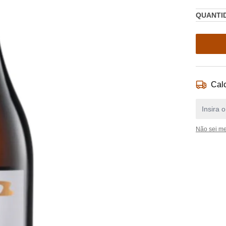
QUANTI
Calc
Não sei m