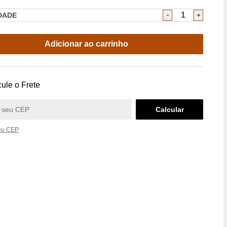
DADE
Adicionar ao carrinho
ule o Frete
eu CEP