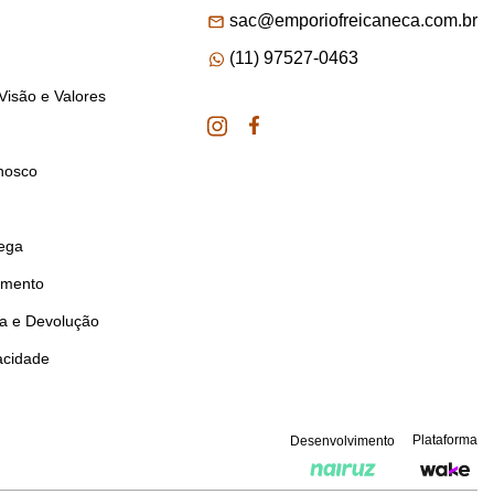
sac@emporiofreicaneca.com.br
(11) 97527-0463
Visão e Valores
nosco
rega
amento
ca e Devolução
vacidade
Plataforma
Desenvolvimento