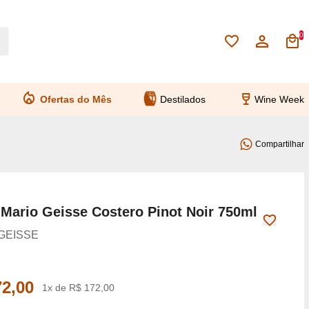
0
Ofertas do Mês
Destilados
Wine Week
Compartilhar
 Mario Geisse Costero Pinot Noir 750ml
GEISSE
72,00
1x de R$ 172,00