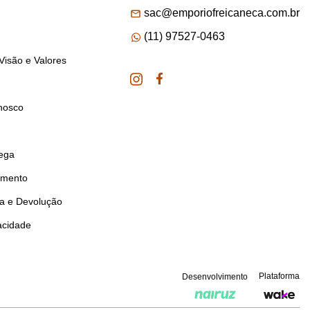
sac@emporiofreicaneca.com.br
(11) 97527-0463
Visão e Valores
nosco
rega
amento
ca e Devolução
vacidade
Plataforma
Desenvolvimento