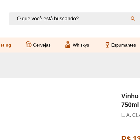
sting
Cervejas
Whiskys
Espumantes
Vinho 
750ml
L. A. C
R$ 1