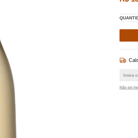
QUANTI
Calc
Não sei m