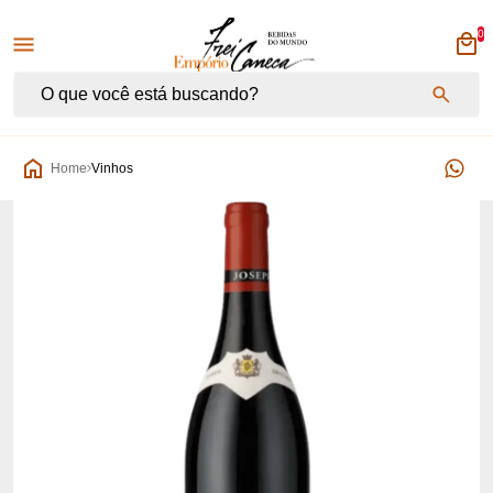
0
Empório Frei Caneca
Home
Vinhos