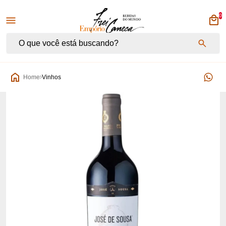
0
Empório Frei Caneca
Home
Vinhos