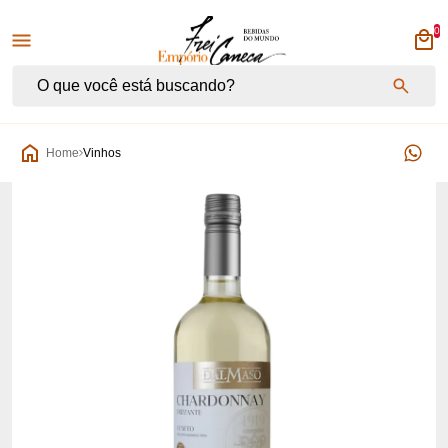
0
Empório Frei Caneca
Home
Vinhos