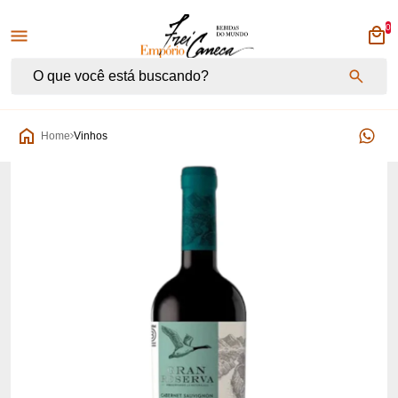
0
Empório Frei Caneca
Home
Vinhos