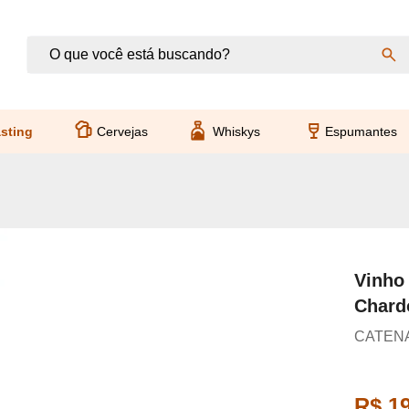
sting
Cervejas
Whiskys
Espumantes
Vinho 
Chard
CATENA
R$ 1