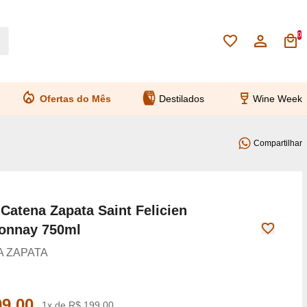
0
Ofertas do Mês
Destilados
Wine Week
Compartilhar
Catena Zapata Saint Felicien
onnay 750ml
 ZAPATA
99,00
1x de R$ 199,00