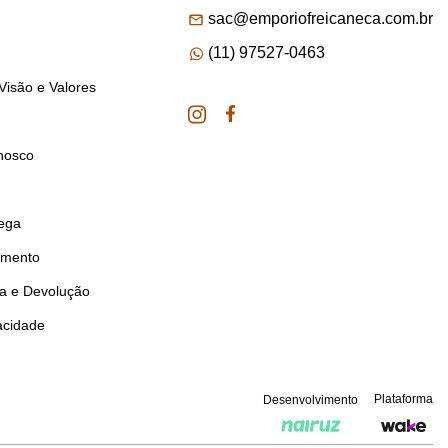
sac@emporiofreicaneca.com.br
(11) 97527-0463
Visão e Valores
nosco
rega
amento
ca e Devolução
vacidade
Plataforma
Desenvolvimento