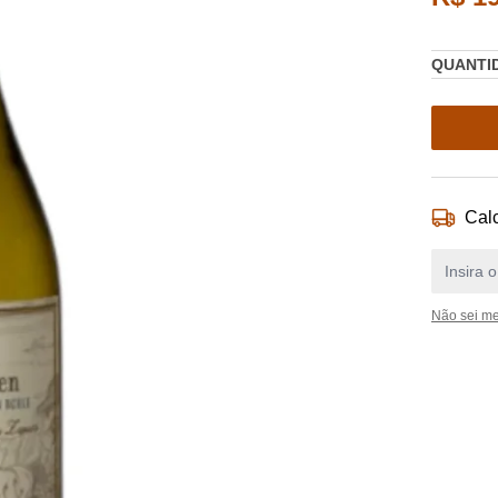
QUANTI
Calc
Não sei m