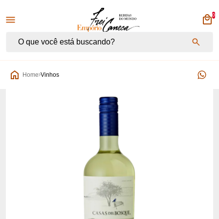
0
Empório Frei Caneca
Home
Vinhos