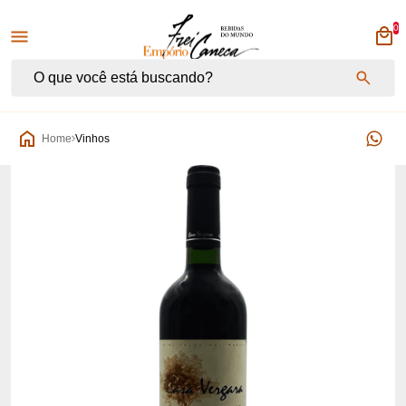
0
Empório Frei Caneca
Home
Vinhos