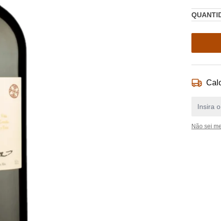
QUANTI
Calc
Não sei m