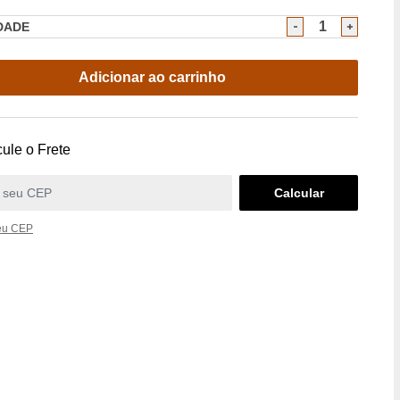
DADE
Adicionar ao carrinho
ule o Frete
eu CEP