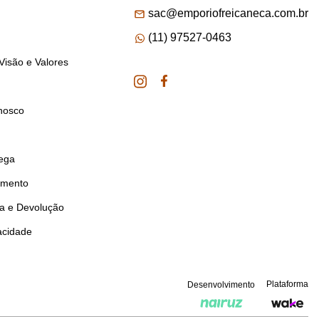
sac@emporiofreicaneca.com.br
(11) 97527-0463
Visão e Valores
nosco
rega
amento
ca e Devolução
vacidade
Plataforma
Desenvolvimento