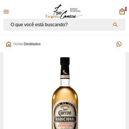
0
Empório Frei Caneca
Home
Destilados