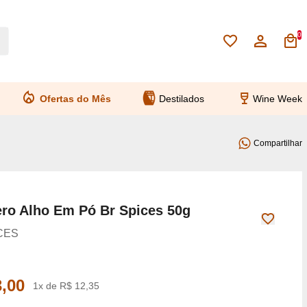
0
Ofertas do Mês
Destilados
Wine Week
Compartilhar
ro Alho Em Pó Br Spices 50g
CES
,00
1x de R$ 12,35