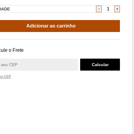
DADE
Adicionar ao carrinho
ule o Frete
eu CEP