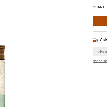
QUANTI
Calc
Não sei m