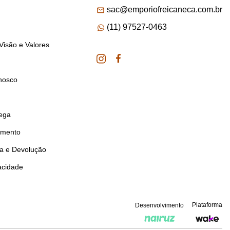
sac@emporiofreicaneca.com.br
(11) 97527-0463
Visão e Valores
nosco
rega
amento
ca e Devolução
vacidade
Plataforma
Desenvolvimento