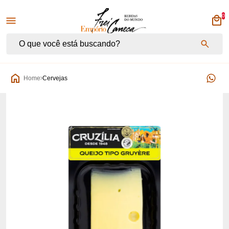
0
Empório Frei Caneca
Home
Cervejas