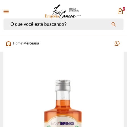
0
Empório Frei Caneca
Home
Mercearia