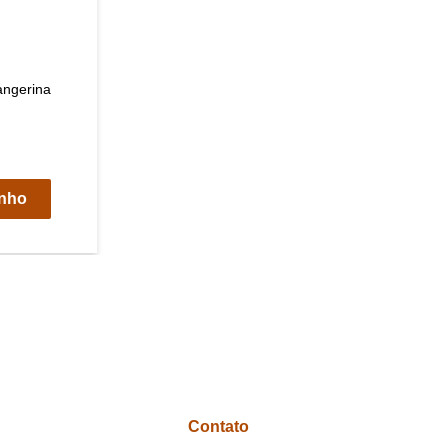
angerina
inho
Contato