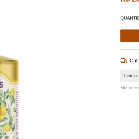
QUANTI
Calc
Não sei m