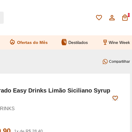
0
Ofertas do Mês
Destilados
Wine Week
Compartilhar
rado Easy Drinks Limão Siciliano Syrup
RINKS
,90
1x de R$ 28,40