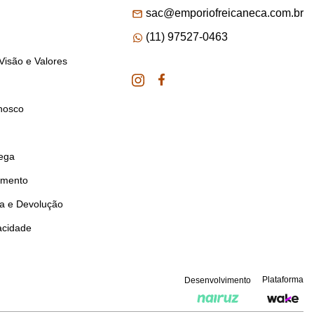
sac@emporiofreicaneca.com.br
(11) 97527-0463
Visão e Valores
nosco
rega
amento
ca e Devolução
vacidade
Plataforma
Desenvolvimento