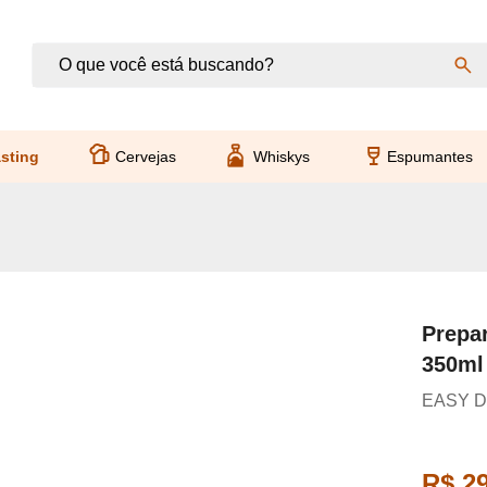
sting
Cervejas
Whiskys
Espumantes
Prepa
350ml
EASY D
R$ 29