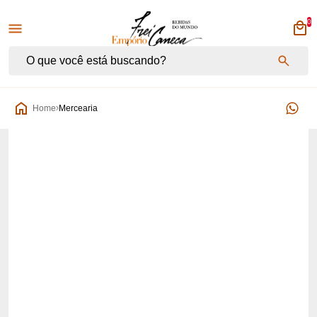
0
Empório Frei Caneca
Home
Mercearia