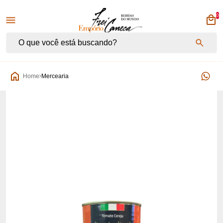
0
Empório Frei Caneca
Home
Mercearia