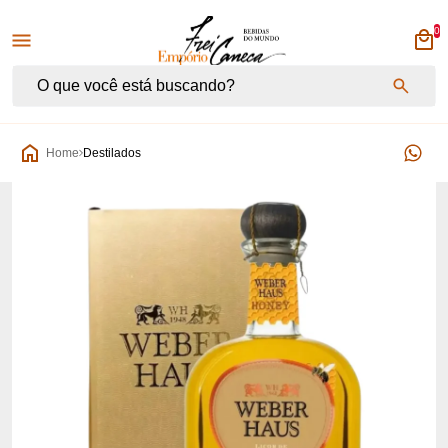
0
Empório Frei Caneca
Home
Destilados