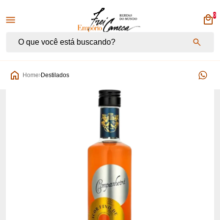
0
Empório Frei Caneca
Home
Destilados