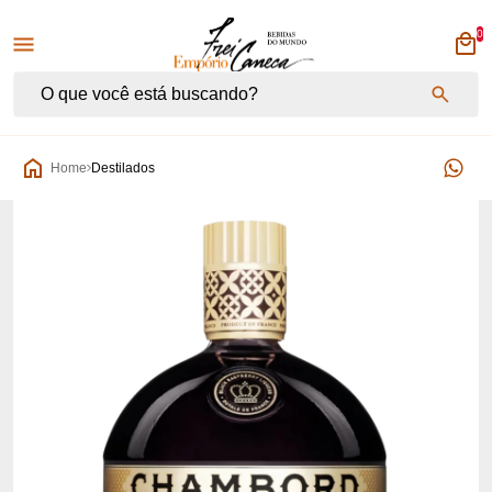
0
Empório Frei Caneca
Home
Destilados