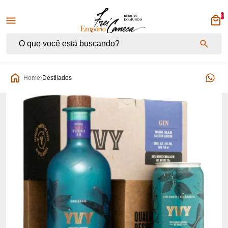
0
Empório Frei Caneca
Home
Destilados