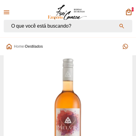
0
Empório Frei Caneca
Home
Destilados