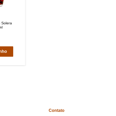
 Solera
ml
inho
Contato