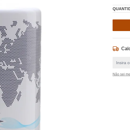
QUANTI
Calc
Não sei m