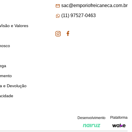
sac@emporiofreicaneca.com.br
(11) 97527-0463
Visão e Valores
nosco
rega
amento
ca e Devolução
vacidade
Plataforma
Desenvolvimento