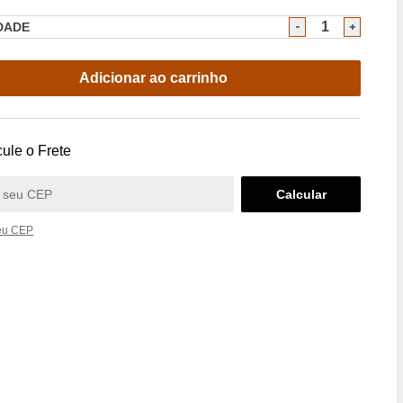
DADE
Adicionar ao carrinho
ule o Frete
eu CEP