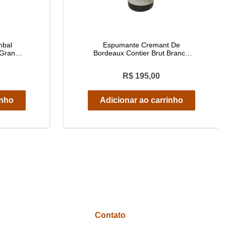
mbal
Espumante Cremant De
 Grande
Bordeaux Contier Brut Branco
l
750ml
R$ 195,00
inho
Adicionar ao carrinho
Contato