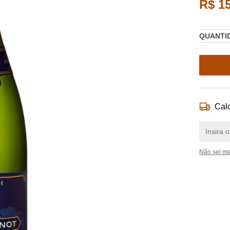
R$ 1
QUANTI
Calc
Não sei m