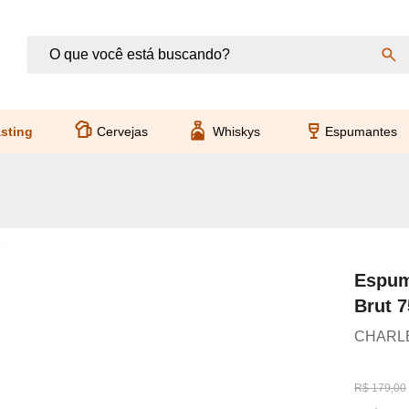
sting
Cervejas
Whiskys
Espumantes
Espum
Brut 
CHARL
R$ 179,00