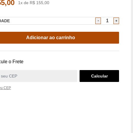
55,00
1x de R$ 155,00
DADE
Adicionar ao carrinho
ule o Frete
eu CEP