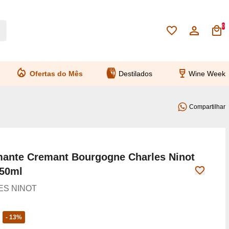
0
Ofertas do Mês
Destilados
Wine Week
Compartilhar
ante Cremant Bourgogne Charles Ninot
750ml
ES NINOT
- 13%