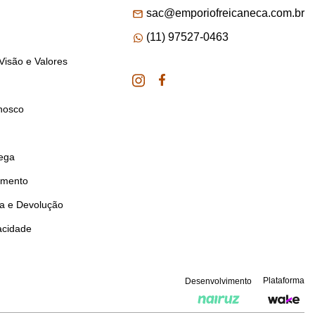
sac@emporiofreicaneca.com.br
(11) 97527-0463
Visão e Valores
nosco
rega
amento
ca e Devolução
vacidade
Plataforma
Desenvolvimento