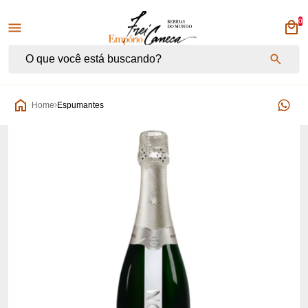
0
Empório Frei Caneca
Home
Espumantes