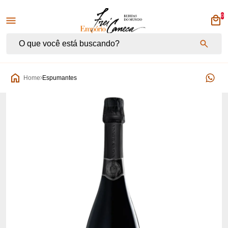
0
Empório Frei Caneca
Home
Espumantes