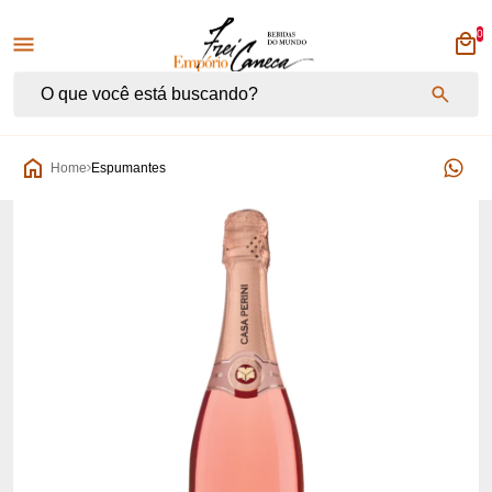
0
Empório Frei Caneca
Home
Espumantes