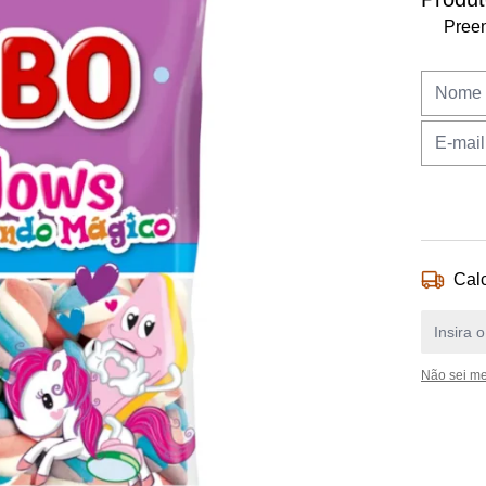
Preen
Calc
Não sei m