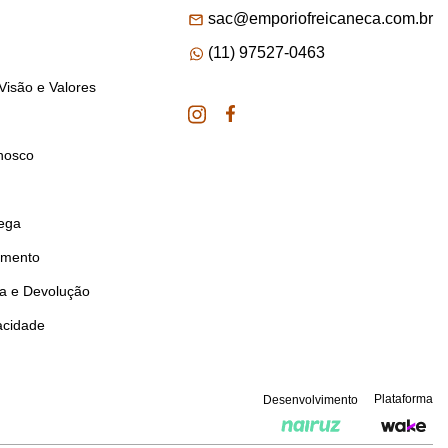
sac@emporiofreicaneca.com.br
(11) 97527-0463
Visão e Valores
nosco
rega
amento
ca e Devolução
vacidade
Plataforma
Desenvolvimento