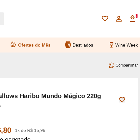
0
Ofertas do Mês
Destilados
Wine Week
Compartilhar
llows Haribo Mundo Mágico 220g
O
,80
1x de R$ 15,96
o esgotado