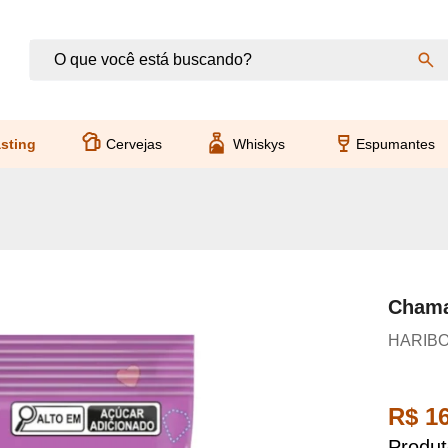
sting
Cervejas
Whiskys
Espumantes
Chama
HARIB
R$ 16
Produt