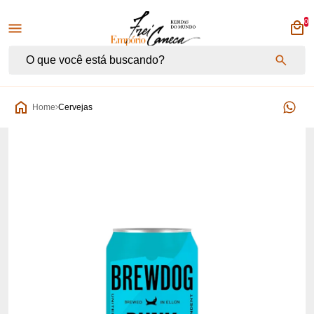
0
Empório Frei Caneca
Home
Cervejas