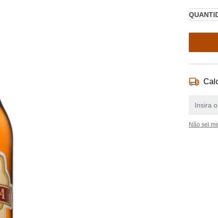
QUANTI
Calc
Não sei m