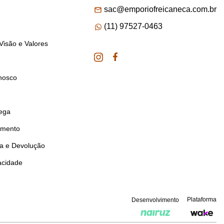
sac@emporiofreicaneca.com.br
(11) 97527-0463
Visão e Valores
nosco
rega
amento
ca e Devolução
vacidade
Plataforma
Desenvolvimento