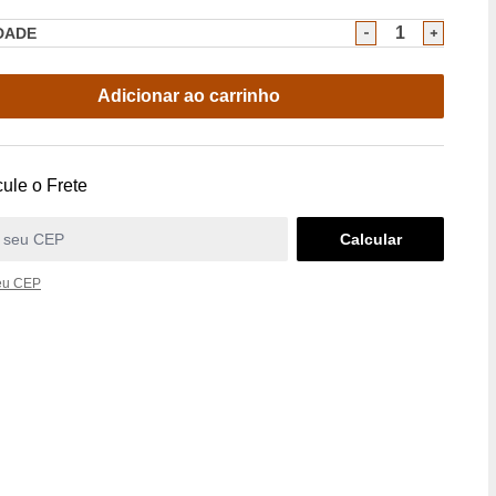
DADE
Adicionar ao carrinho
ule o Frete
eu CEP