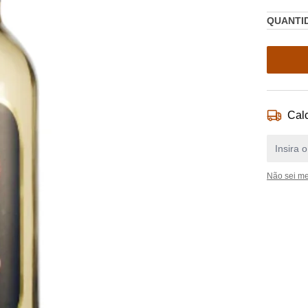
QUANTI
Calc
Não sei m