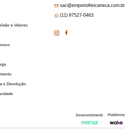
sac@emporiofreicaneca.com.br
(11) 97527-0463
Visão e Valores
nosco
rega
amento
ca e Devolução
vacidade
Plataforma
Desenvolvimento