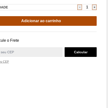
DADE
Adicionar ao carrinho
ule o Frete
eu CEP