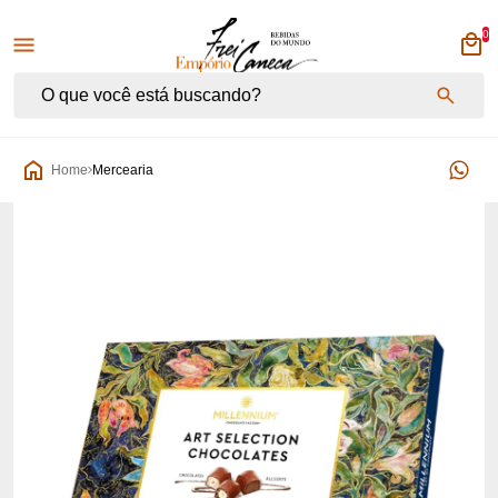
0
Empório Frei Caneca
Home
Mercearia