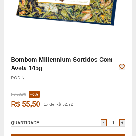
Bombom Millennium Sortidos Com
Avelã 145g
RODIN
R$ 58,90
- 6%
R$ 55,50
1x de R$ 52,72
QUANTIDADE