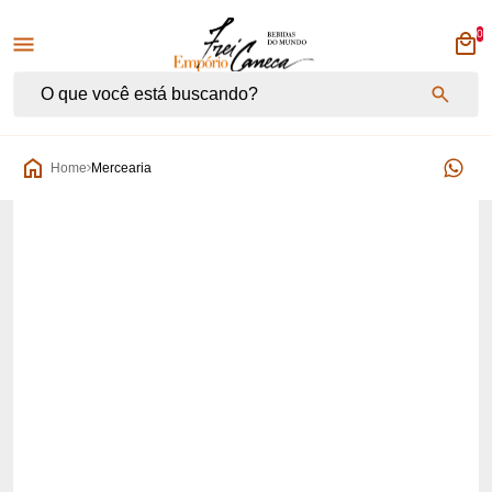
0
Empório Frei Caneca
Home
Mercearia