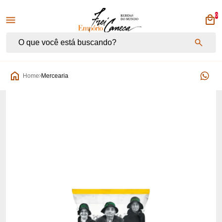
0
Empório Frei Caneca
Home
Mercearia