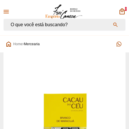
0
Empório Frei Caneca
Home
Mercearia