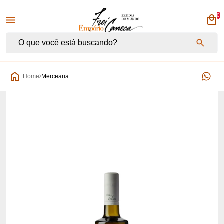
0
Empório Frei Caneca
Home
Mercearia