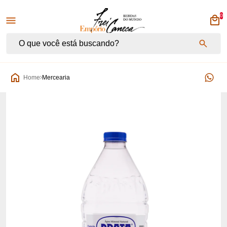
0
Empório Frei Caneca
Home
Mercearia