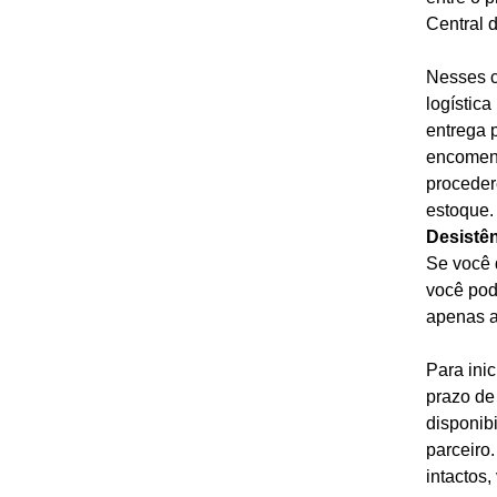
Central 
Nesses c
logística
entrega 
encomend
proceder
estoque.
Desistên
Se você 
você pod
apenas a
Para ini
prazo de
disponibi
parceiro
intactos