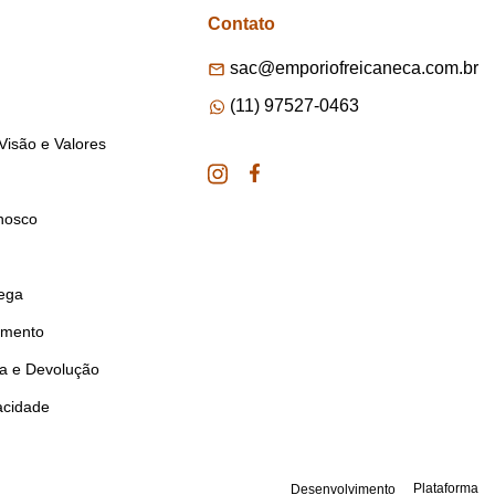
Contato
sac@emporiofreicaneca.com.br
(11) 97527-0463
Visão e Valores
nosco
rega
amento
ca e Devolução
vacidade
Plataforma
Desenvolvimento