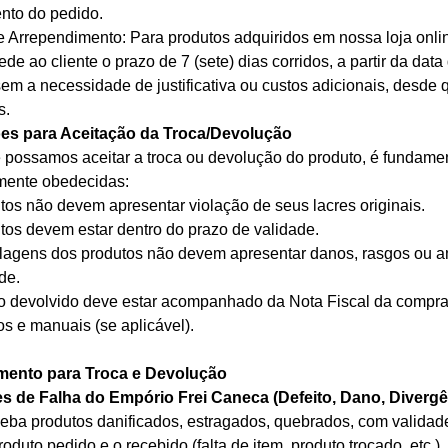
nto do pedido.
de Arrependimento: Para produtos adquiridos em nossa loja onlin
de ao cliente o prazo de 7 (sete) dias corridos, a partir da dat
em a necessidade de justificativa ou custos adicionais, desde
s.
es para Aceitação da Troca/Devolução
 possamos aceitar a troca ou devolução do produto, é fundame
mente obedecidas:
tos não devem apresentar violação de seus lacres originais.
tos devem estar dentro do prazo de validade.
agens dos produtos não devem apresentar danos, rasgos ou
de.
o devolvido deve estar acompanhado da Nota Fiscal da compra e
s e manuais (se aplicável).
mento para Troca e Devolução
s de Falha do Empório Frei Caneca (Defeito, Dano, Divergê
eba produtos danificados, estragados, quebrados, com validade
roduto pedido e o recebido (falta de item, produto trocado, etc