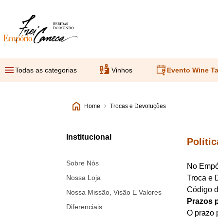
Empório Frei Caneca
Todas as categorias
Vinhos
Evento Wine Ta
Home
Trocas e Devoluções
Institucional
Políti
Sobre Nós
No Empór
Nossa Loja
Troca e 
Código d
Nossa Missão, Visão E Valores
Prazos 
Diferenciais
O prazo p