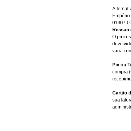
Alternati
Empório 
01307-0
Ressarc
O proces
devolvid
varia co
Pix ou T
compra (
recebime
Cartão d
sua fatu
administ