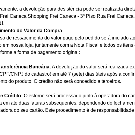
vamente, a devolução para desistência pode ser realizada diret
Frei Caneca Shopping Frei Caneca - 3º Piso Rua Frei Caneca
01
imento do Valor da Compra
so de ressarcimento do valor pago pelo pedido será iniciado a
o em nossa loja, juntamente com a Nota Fiscal e todos os itens
nforme a forma de pagamento original:
ransferência Bancária:
A devolução do valor será realizada ex
CPF/CNPJ do cadastro) em até 7 (sete) dias úteis após a conf
nto do produto. O crédito não será concedido a terceiros.
e Crédito:
O estorno será processado junto à operadora do cart
ra em até duas faturas subsequentes, dependendo do fechament
radora do seu cartão. Este procedimento é de responsabilidade 