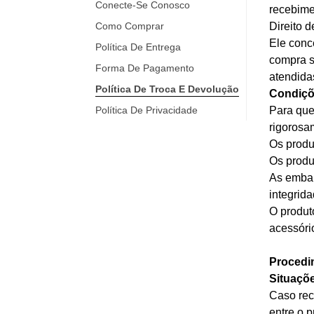
Conecte-Se Conosco
recebime
Como Comprar
Direito 
Ele conce
Política De Entrega
compra s
Forma De Pagamento
atendida
Política De Troca E Devolução
Condiçõ
Política De Privacidade
Para que
rigorosa
Os produ
Os produ
As embal
integrida
O produt
acessório
Procedi
Situaçõe
Caso rec
entre o p