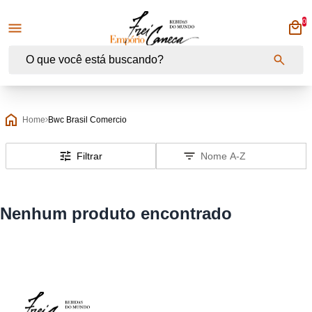
0
Empório Frei Caneca
Home
Bwc Brasil Comercio
Filtrar
Nenhum produto encontrado